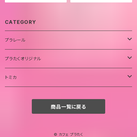
CATEGORY
プラレール
中古品
プラたくオリジナル
プラたく特製セット品（中古品）
ペーパークラフト
トミカ
新品
キーホルダー
中古品
商品一覧に戻る
プラたく特製セット品（中古品）
© カフェ プラたく