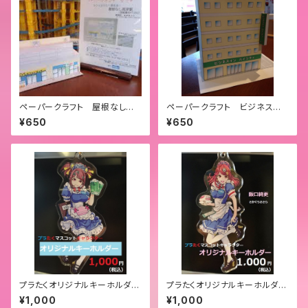
ペーパークラフト 屋根なし高
ペーパークラフト ビジネスホ
架駅
テル
¥650
¥650
プラたくオリジナルキーホルダ
プラたくオリジナルキーホルダ
ー しんか
ー きさら
¥1,000
¥1,000